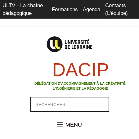
Aller
ULTV - La chaîne
Contacts
Formations
Agenda
au
pédagogique
(L'équipe)
contenu
DACIP
DÉLÉGATION D'ACCOMPAGNEMENT À LA CRÉATIVITÉ,
L'INGÉNIERIE ET LA PÉDAGOGIE
Rechercher
MENU