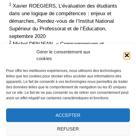
1
Xavier ROEGIERS, L’évaluation des étudiants
dans une logique de compétences : enjeux et
démarches, Rendez-vous de l’Institut National
Supérieur du Professorat et de l’Éducation,
septembre 2020
2
Michel DENJEAN, « Compagnonnage et
compétences : Pourquoi ? Comment ? » – Fiche
Gérer le consentement aux
cookies
technique n°22 – CEDIP, juin 2002.
3
Dominique GLAYMANN, « Le stage dans
Pour offrir les meilleures expériences, nous utilisons des technologies
l’enseignement supérieur, un dispositif riche de
telles que les cookies pour stocker et/ou accéder aux informations des
promesses difficiles à tenir », Éducation et
appareils. Le fait de consentir à ces technologies nous permettra de traiter
des données telles que le comportement de navigation ou les ID uniques
socialisation. Les Cahiers du CERFEE, 2014
sur ce site. Le fait de ne pas consentir ou de retirer son consentement peut
avoir un effet négatif sur certaines caractéristiques et fonctions.
Catégories
Échos pédagogiques
Étiquettes
Accompagnement et tutorat
ACCEPTER
REFUSER
DACIP © 2025 -
MENTIONS LÉGALES
-
UNIVERSITÉ DE