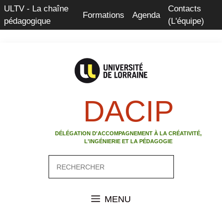
Aller
ULTV - La chaîne
Contacts
Formations
Agenda
au
pédagogique
(L'équipe)
contenu
DACIP
DÉLÉGATION D'ACCOMPAGNEMENT À LA CRÉATIVITÉ,
L'INGÉNIERIE ET LA PÉDAGOGIE
Rechercher
MENU