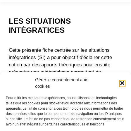
LES SITUATIONS
INTÉGRATICES
Cette présente fiche centrée sur les situations
intégratrices (SI) a pour objectif d’éclairer cette
notion par des apports théoriques pour ensuite
présenter une méthodologie permettant de
concevoir des SI et enfin d’évaluer – en termes
Gérer le consentement aux
cookies
d’efficacité et de qualité – les SI en s’inspirant de la
grille critériée élaborée par Georges et Poumay
Pour offrir les meilleures expériences, nous utilisons des technologies
(2020).
telles que les cookies pour stocker et/ou accéder aux informations des
appareils. Le fait de consentir à ces technologies nous permettra de traiter
des données telles que le comportement de navigation ou les ID uniques
Télécharger la fiche méthodologique.
sur ce site. Le fait de ne pas consentir ou de retirer son consentement peut
avoir un effet négatif sur certaines caractéristiques et fonctions.
Catégories
Fiches conseil et méthodologique