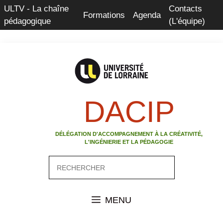
Aller
ULTV - La chaîne
Contacts
Formations
Agenda
au
pédagogique
(L'équipe)
contenu
DACIP
DÉLÉGATION D'ACCOMPAGNEMENT À LA CRÉATIVITÉ,
L'INGÉNIERIE ET LA PÉDAGOGIE
Rechercher
MENU