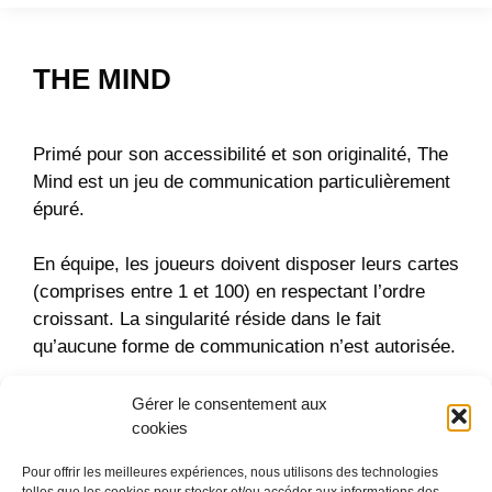
THE MIND
Primé pour son accessibilité et son originalité, The
Mind est un jeu de communication particulièrement
épuré.
En équipe, les joueurs doivent disposer leurs cartes
(comprises entre 1 et 100) en respectant l’ordre
croissant. La singularité réside dans le fait
qu’aucune forme de communication n’est autorisée.
Pour collaborer (et gagner collectivement), il faut
Gérer le consentement aux
cookies
donc se parler sans émettre un son et prêter
attention aux oubliés du quotidien : posture, position
Pour offrir les meilleures expériences, nous utilisons des technologies
des mains, regards…