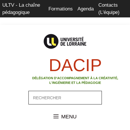
Aller
ULTV - La chaîne
Contacts
Formations
Agenda
au
pédagogique
(L'équipe)
contenu
DACIP
DÉLÉGATION D'ACCOMPAGNEMENT À LA CRÉATIVITÉ,
L'INGÉNIERIE ET LA PÉDAGOGIE
Rechercher
MENU