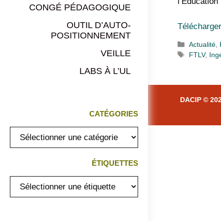
l’Education
CONGÉ PÉDAGOGIQUE
OUTIL D’AUTO-
Télécharger
POSITIONNEMENT
Catégorie
Actualité
,
VEILLE
Étiquettes
FTLV
,
Ing
LABS À L’UL
DACIP © 20
CATÉGORIES
Catégories
ÉTIQUETTES