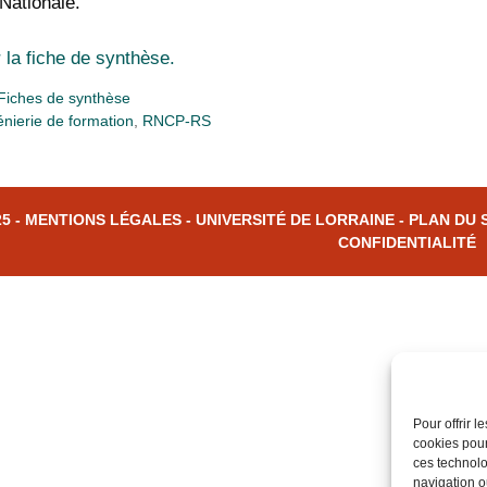
 Nationale.
 la fiche de synthèse.
s
Fiches de synthèse
énierie de formation
,
RNCP-RS
25 -
MENTIONS LÉGALES
-
UNIVERSITÉ DE LORRAINE
-
PLAN DU 
CONFIDENTIALITÉ
Pour offrir 
cookies pour
ces technolo
navigation ou