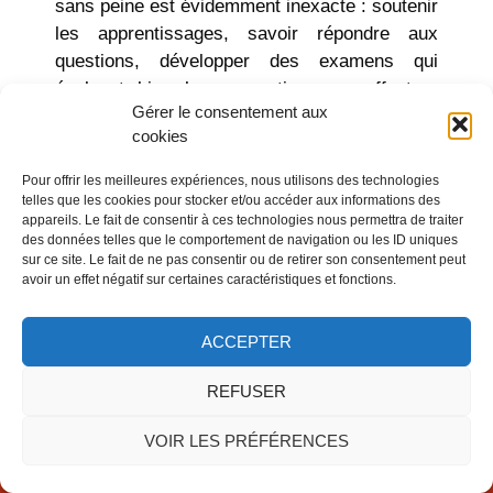
sans peine est évidemment inexacte : soutenir
les apprentissages, savoir répondre aux
questions, développer des examens qui
évaluent bien les apprentissages, effectuer
Gérer le consentement aux
des corrections de façon valide et fiable est
cookies
beaucoup plus complexe que l’on ne l’imagine.
»
Pour offrir les meilleures expériences, nous utilisons des technologies
telles que les cookies pour stocker et/ou accéder aux informations des
appareils. Le fait de consentir à ces technologies nous permettra de traiter
Télécharger la fiche de lecture.
des données telles que le comportement de navigation ou les ID uniques
sur ce site. Le fait de ne pas consentir ou de retirer son consentement peut
avoir un effet négatif sur certaines caractéristiques et fonctions.
ACCEPTER
+ PLUS
REFUSER
DACIP © 2025 -
MENTIONS LÉGALES
-
UNIVERSITÉ DE
LORRAINE
-
PLAN DU SITE
-
DÉCLARATION D'ACCESSIBILITÉ
VOIR LES PRÉFÉRENCES
-
POLITIQUES DE CONFIDENTIALITÉ