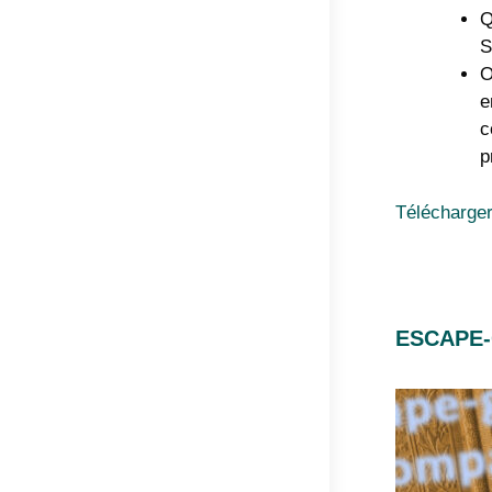
Q
S
O
e
c
p
Télécharger
ESCAPE-